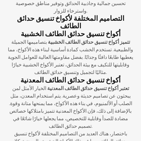
تحسين جمالية وجاذبية الحدائق وتوفير مناطق خصوصية
واسترخاء للزوار.
التصاميم المختلفة لأكواخ تنسيق حدائق
الطائف
أكواخ تنسيق حدائق الطائف الخشبية
تتميز أكواخ تنسيق حدائق الطائف الخشبية
بتصاميمها الجميلة
والطبيعية. تستخدم الخشب كمادة أساسية لبناء هذه الأكواخ، مما
يعطيها طابعًا دافئًا وجذابًا. بفضل مقاومتها العالية للعوامل الجوية
وقابليتها للتكيف مع بيئة الحدائق، تعتبر الأكواخ الخشبية خيارًا
مثاليًا لتجميل وتنسيق حدائق الطائف.
أكواخ تنسيق حدائق الطائف المعدنية
تعتبر أكواخ تنسيق حدائق الطائف المعدنية
الخيار الأمثل لمن
يبحثون عن تصاميم حديثة وعصرية. يتم استخدام المعدن، مثل
الصلب أو الألمنيوم، في بناء هذه الأكواخ، مما يمنحها متانة وقوة.
بالإضافة إلى ذلك، فإن الأكواخ المعدنية تتميز بامتلاكها خصائص
مضادة للصدأ وقابلية للتخصيص، مما يجعلها خيارًا شائعًا في
تصميم حدائق الطائف.
باختصار، هناك العديد من التصاميم المختلفة لأكواخ تنسيق
حدائق الطائف، بما في ذلك الأكواخ الخشبية والمعدنية. كلا